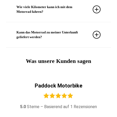
haftpflichtversichert, verfügen über einen 24/7-
Wie viele Kilometer kann ich mit dem
Pannendienst und sind mit der gesamten
Motorrad fahren?
Grundausstattung ausgestattet, damit du sicher
unterwegs bist.
Bei all unseren Motorradvermietungen ist die
unbegrenzte Kilometerzahl inklusive, sodass du
Kann das Motorrad zu meiner Unterkunft
Teneriffa ohne Einschränkungen erkunden
geliefert werden?
kannst.
Ja, wir bieten eine kostenlose Lieferung im Süden
Teneriffas für Anmietungen ab 2 Tagen an.
Was unsere Kunden sagen
Paddock Motorbike
5.0
Sterne – Basierend auf
1
Rezensionen