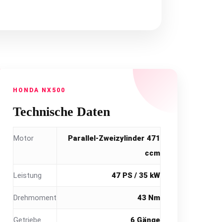
HONDA NX500
Technische Daten
Motor
Parallel-Zweizylinder 471
ccm
Leistung
47 PS / 35 kW
Drehmoment
43 Nm
Getriebe
6 Gänge