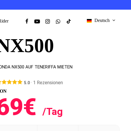
Facebook
Youtube
Instagram
Whatsapp
Tiktok
Deutsch
ider
ONDA
NX500
ONDA NX500 AUF TENERIFFA MIETEN
·
1
Rezensionen
5.0
ON
69€
/Tag