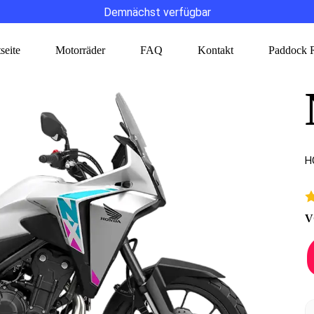
Demnächst verfügbar
seite
Motorräder
FAQ
Kontakt
Paddock R
H
H
V