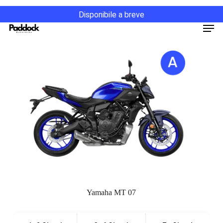
Salta
Disponibile a breve
al
Men
contenuto
principale
Yamaha MT 07