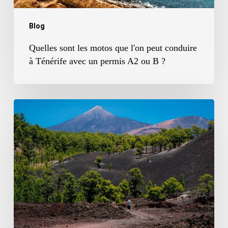
à
Ténérife
Blog
avec
Quelles sont les motos que l'on peut conduire
un
à Ténérife avec un permis A2 ou B ?
permis
A2
ou
Les
B
vrais
?
avantages
de
la
location
d'une
moto