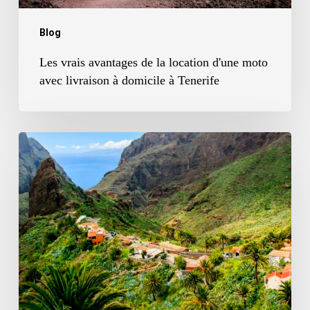
avec
livraison
Blog
à
Les vrais avantages de la location d'une moto
domicile
avec livraison à domicile à Tenerife
à
Tenerife
Quelle
moto
choisir
à
Ténérife
en
fonction
de
votre