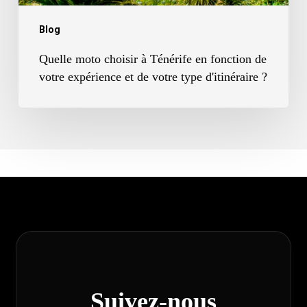
expérience
Blog
et
Quelle moto choisir à Ténérife en fonction de
de
votre expérience et de votre type d'itinéraire ?
votre
type
d'itinéraire
?
Suivez-nous